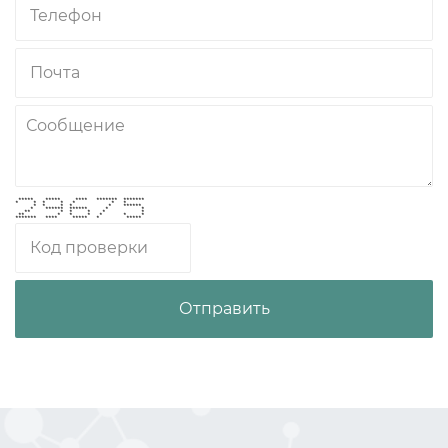
***** ***** **** ******* *******
* * * * * * *
* * * * * ******
* ****** ****** * *
** * * * * *
** * * * * * *
******* **** ***** * *****